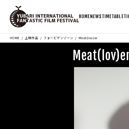
HOME
NEWS
TIMETABLE
TI
HOME
上映作品
フォービデンゾーン
Meat(lov)er
Meat(lov)e