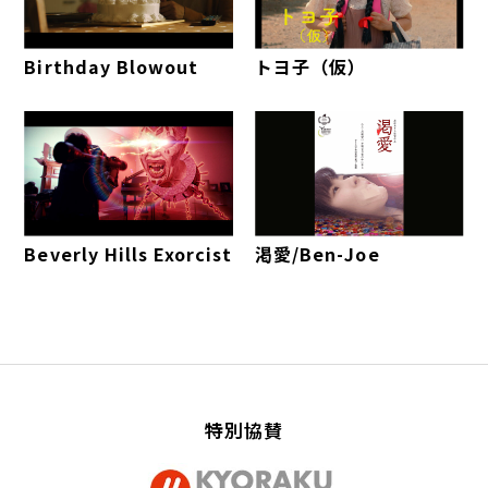
Birthday Blowout
トヨ子（仮）
Beverly Hills Exorcist
渇愛/Ben-Joe
特別協賛