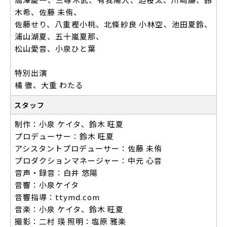
木希、佐藤 未侑、
佐藤せり、八重樫小桃、北條紗良 小林空、池田夏鈴、
浦山湖夏、五十嵐夏那、
松山愛音、小泉ひと葉
特別出演
橘 徹、大重 わたる
スタッフ
制作：小泉 ケイタ、鈴木 旺夏
プロデューサー：鈴木 旺夏
アシスタントプロデューサー：佐藤 未侑
プロダクションマネージャー：中元 心音
音声・録音：白井 悠陽
音響：小泉ケイタ
音響指導：ttymd.com
音楽：小泉 ケイタ、鈴木 旺夏
撮影：二村 瑛 照明：塩原 雅楽