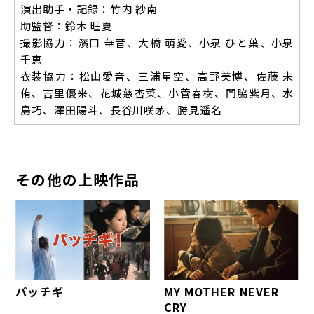
演出助手・記録：竹内 紗南
助監督：鈴木 旺夏
撮影協力：濱口 華音、大橋 萌愛、小泉 ひと葉、小泉
千恵
衣装協力：松山愛音、三浦星空、高野美博、佐藤 未
侑、吉里優来、花城慈杏菜、小菅春樹、門脇紫月、水
島巧、澤田陽斗、長谷川咲茅、勝見遥名
その他の上映作品
パッチギ
MY MOTHER NEVER
CRY