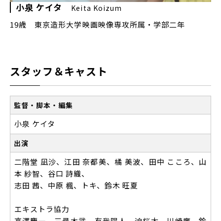
小泉 ケイタ
Keita Koizum
19歳 東京造形大学映画映像専攻所属・学部二年
スタッフ＆キャスト
監督・脚本・編集
小泉 ケイタ
出演
二階堂 凪沙、江田 奈都美、橘 美波、田中 こころ、山
本 紗智、谷口 詩織、
志田 茜、中原 楓、トキ、鈴木 旺夏
エキストラ協力
高澤慶一、三尋木武、有我陽人、迫桜太、川崎廉、鈴